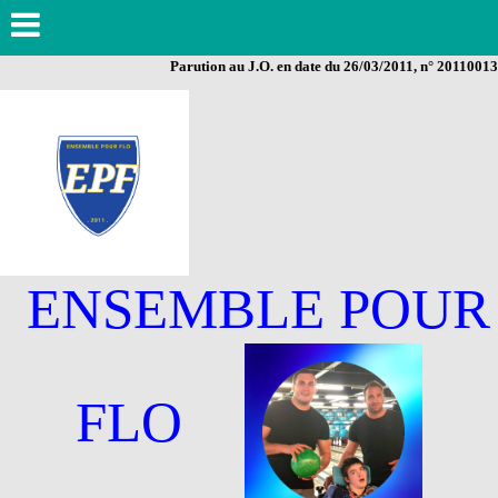
Parution au J.O. en date du 26/03/2011, n° 20110013
ENSEMBLE POUR
FLO