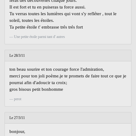
feras des découvertes chaque jours.
Il est fort et tu en puiseras ta force aussi.
Tu verras toutes les lumières qui vont s'y refléter , tout le
soleil, toutes les étoiles.
Ta petite étoile t' embrasse trés trés fort
Une petite étoile parmi tant d' autres
Le 28/3/11
ton beau sourire et ton courage force l'admiration,
merci pour ton joli poème.je te promets de faire tout ce que je
pourrai afin d'adoucir ta croix;
gros bisous petit bonhomme
perot
Le 27/3/11
bonjour,