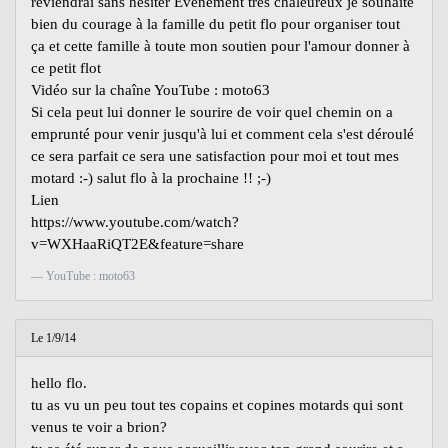
reviendrai sans hésiter Événement très chaleureux je souhaite
bien du courage à la famille du petit flo pour organiser tout
ça et cette famille à toute mon soutien pour l'amour donner à
ce petit flot
Vidéo sur la chaîne YouTube : moto63
Si cela peut lui donner le sourire de voir quel chemin on a
emprunté pour venir jusqu'à lui et comment cela s'est déroulé
ce sera parfait ce sera une satisfaction pour moi et tout mes
motard :-) salut flo à la prochaine !! ;-)
Lien
https://www.youtube.com/watch?
v=WXHaaRiQT2E&feature=share
YouTube : moto63
Le 1/9/14
hello flo.
tu as vu un peu tout tes copains et copines motards qui sont
venus te voir a brion?