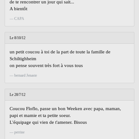
de te rencontrer un jour qui sait...
A bientôt
CAPA
Le 8/10/12
un petit coucou à toi de la part de toute la famille de
Schiltighheim
on pense souvent très fort à vous tous
bernard Jenaste
Le 28/7/12
Coucou Floflo, passe un bon Weeken avec papa, maman,
papi et mamie et ta petite soeur.
L'équipage qui vien de t'amener. Bisous
perrine