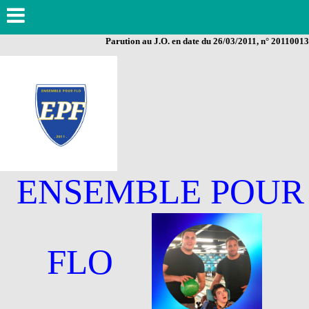
Parution au J.O. en date du 26/03/2011, n° 20110013
ENSEMBLE POUR
FLO