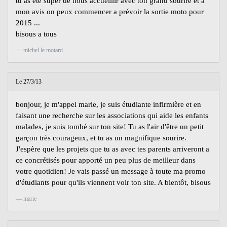
tu as été super de nous accueillir avec ton grand sourire et a
mon avis on peux commencer a prévoir la sortie moto pour
2015 ...
bisous a tous
michel le motard
Le 27/3/13
bonjour, je m'appel marie, je suis étudiante infirmière et en
faisant une recherche sur les associations qui aide les enfants
malades, je suis tombé sur ton site! Tu as l'air d'être un petit
garçon très courageux, et tu as un magnifique sourire.
J'espère que les projets que tu as avec tes parents arriveront a
ce concrétisés pour apporté un peu plus de meilleur dans
votre quotidien! Je vais passé un message à toute ma promo
d'étudiants pour qu'ils viennent voir ton site. A bientôt, bisous
marie